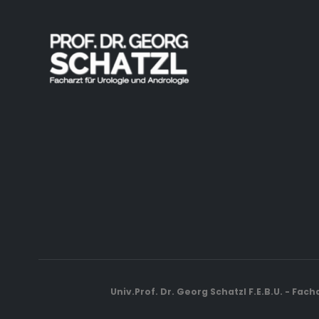
Univ.Prof. Dr. Georg Schatzl F.E.B.U. - Fac