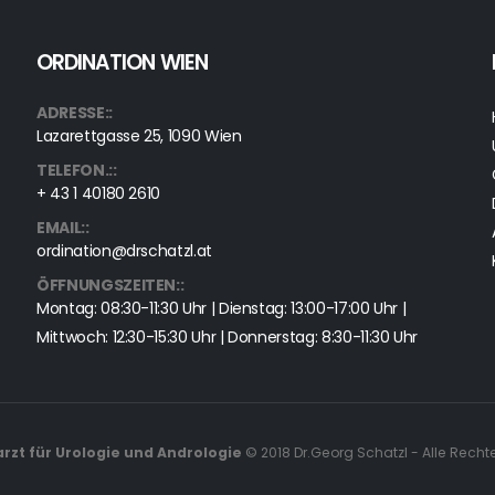
ORDINATION WIEN
ADRESSE::
Lazarettgasse 25, 1090 Wien
TELEFON.::
+ 43 1 40180 2610
EMAIL::
ordination@drschatzl.at
ÖFFNUNGSZEITEN::
Montag: 08:30-11:30 Uhr | Dienstag: 13:00-17:00 Uhr |
Mittwoch: 12:30-15:30 Uhr | Donnerstag: 8:30-11:30 Uhr
harzt für Urologie und Andrologie
© 2018 Dr.Georg Schatzl - Alle Recht