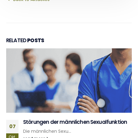
RELATED
POSTS
Das Prostatakarzinom
10
Die bösartige Erkra...
Juni