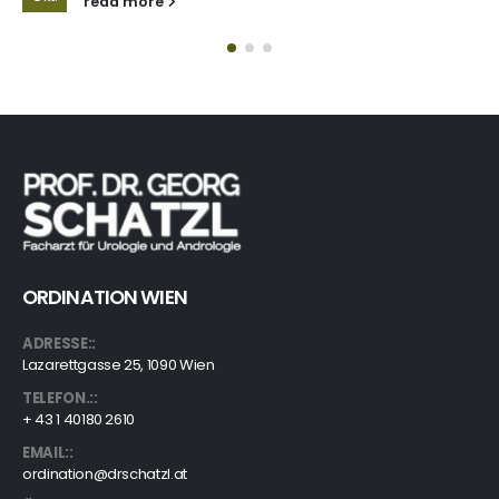
read more
ORDINATION WIEN
ADRESSE::
Lazarettgasse 25, 1090 Wien
TELEFON.::
+ 43 1 40180 2610
EMAIL::
ordination@drschatzl.at