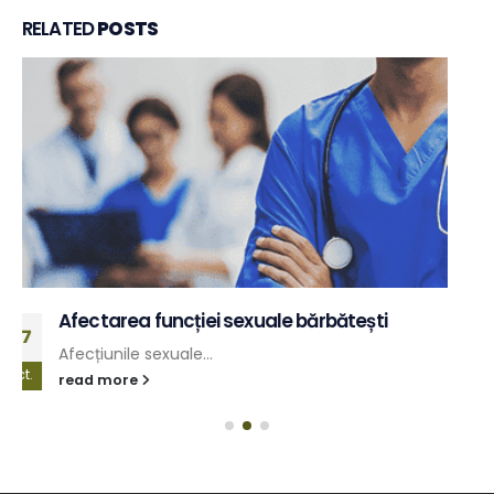
RELATED
POSTS
Problemele de micțiune („lower urinary
10
tract symptoms“)
iun.
Problemele la urina...
read more