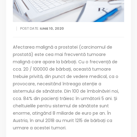
POST DATE:
IUNIE 10, 2020
Afectarea malignă a prostatei (carcinomul de
prostată) este cea mai frecventă tumoare
malignă care apare la bărbați. Cu o frecvență de
cca. 20 / 100000 de bărbați, această tumoare
trebuie privită, din punct de vedere medical, ca o
provocare, necesitând întreaga atenție a
sistemului de sănătate. Din 100 de îmbolnăviri noi,
cca. 84% din pacienți trăiesc în următorii 5 ani. Și
cheltuielile pentru sistemul de sănătate sunt
enorme, atingând 8 miliarde de euro pe an. În
Austria, în anul 2018 au murit 1215 de bărbați ca
urmare a acestei tumori.