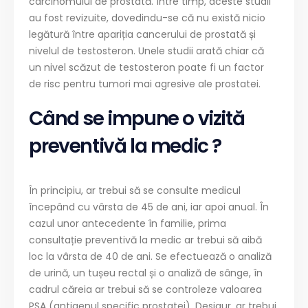
carcinomului de prostată. Între timp, aceste studii
au fost revizuite, dovedindu-se că nu există nicio
legătură între apariția cancerului de prostată și
nivelul de testosteron. Unele studii arată chiar că
un nivel scăzut de testosteron poate fi un factor
de risc pentru tumori mai agresive ale prostatei.
Când se impune o vizită
preventivă la medic ?
În principiu, ar trebui să se consulte medicul
începând cu vârsta de 45 de ani, iar apoi anual. În
cazul unor antecedente în familie, prima
consultație preventivă la medic ar trebui să aibă
loc la vârsta de 40 de ani. Se efectuează o analiză
de urină, un tușeu rectal și o analiză de sânge, în
cadrul căreia ar trebui să se controleze valoarea
PSA (antigenul specific prostatei). Desigur, ar trebui